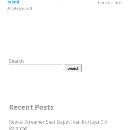
Resmi
Uncategorized
Uncategorized
Search
Search
Recent Posts
Reaksi Streamer Saat Dapat Ikan Koi Jejer 3 di
Rajamas