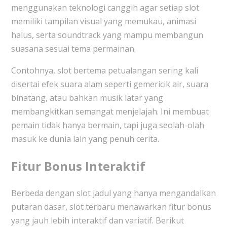
menggunakan teknologi canggih agar setiap slot
memiliki tampilan visual yang memukau, animasi
halus, serta soundtrack yang mampu membangun
suasana sesuai tema permainan.
Contohnya, slot bertema petualangan sering kali
disertai efek suara alam seperti gemericik air, suara
binatang, atau bahkan musik latar yang
membangkitkan semangat menjelajah. Ini membuat
pemain tidak hanya bermain, tapi juga seolah-olah
masuk ke dunia lain yang penuh cerita.
Fitur Bonus Interaktif
Berbeda dengan slot jadul yang hanya mengandalkan
putaran dasar, slot terbaru menawarkan fitur bonus
yang jauh lebih interaktif dan variatif. Berikut