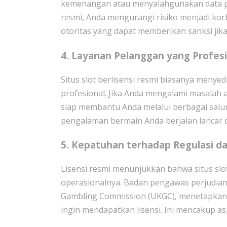
kemenangan atau menyalahgunakan data 
resmi, Anda mengurangi risiko menjadi kor
otoritas yang dapat memberikan sanksi jika
4. Layanan Pelanggan yang Profes
Situs slot berlisensi resmi biasanya meny
profesional.
Jika Anda mengalami masalah 
siap membantu Anda melalui berbagai salu
pengalaman bermain Anda berjalan lancar 
5. Kepatuhan terhadap Regulasi da
Lisensi resmi menunjukkan bahwa situs slo
operasionalnya.
Badan pengawas perjudian,
Gambling Commission (UKGC), menetapkan kr
ingin mendapatkan lisensi.
Ini mencakup as