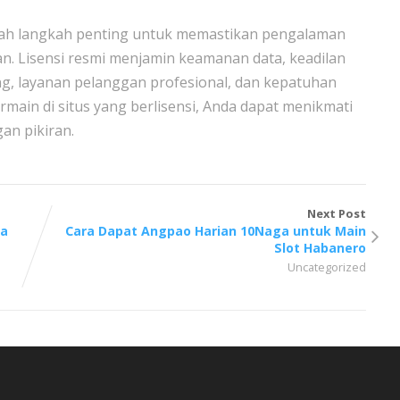
dalah langkah penting untuk memastikan pengalaman
n.
Lisensi resmi menjamin keamanan data, keadilan
ng, layanan pelanggan profesional, dan kepatuhan
main di situs yang berlisensi, Anda dapat menikmati
an pikiran.
Next Post
ia
Cara Dapat Angpao Harian 10Naga untuk Main
Slot Habanero
Uncategorized