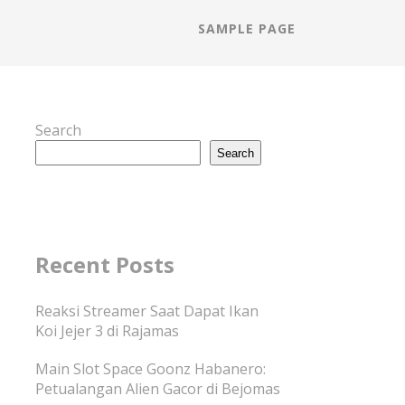
SAMPLE PAGE
Search
Search
Recent Posts
Reaksi Streamer Saat Dapat Ikan
Koi Jejer 3 di Rajamas
Main Slot Space Goonz Habanero:
Petualangan Alien Gacor di Bejomas