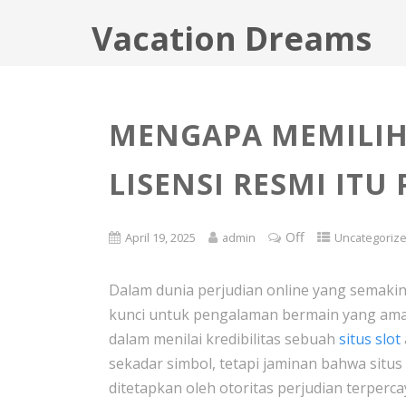
Vacation Dreams
MENGAPA MEMILIH
LISENSI RESMI ITU
Off
April 19, 2025
admin
Uncategoriz
Dalam dunia perjudian online yang semakin
kunci untuk pengalaman bermain yang am
dalam menilai kredibilitas sebuah
situs slot
sekadar simbol, tetapi jaminan bahwa situ
ditetapkan oleh otoritas perjudian terperca