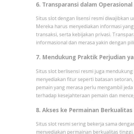
6. Transparansi dalam Operasional
Situs slot dengan lisensi resmi diwajibkan
Mereka harus menyediakan informasi yang 
transaksi, serta kebijakan privasi.
Transpar
informasional dan merasa yakin dengan pil
7. Mendukung Praktik Perjudian 
Situs slot berlisensi resmi juga mendukung
menyediakan fitur seperti batasan setoran,
pemain yang merasa perlu mengambil jeda d
terhadap kesejahteraan pemain dan menceg
8. Akses ke Permainan Berkualitas
Situs slot resmi sering bekerja sama den
menyediakan permainan berkualitas tinggi.