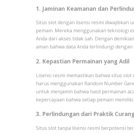
1. Jaminan Keamanan dan Perlind
Situs slot dengan lisensi resmi diwajibkan
pemain.
Mereka menggunakan teknologi enkr
Anda dari akses tidak sah.
Dengan demikian,
aman bahwa data Anda terlindungi dengan 
2. Kepastian Permainan yang Adil
Lisensi resmi memastikan bahwa situs slot
harus menggunakan Random Number Generat
untuk menjamin bahwa hasil permainan acak
kepercayaan bahwa setiap pemain memilik
3. Perlindungan dari Praktik Cura
Situs slot tanpa lisensi resmi berpotensi t