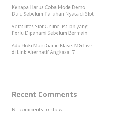
Kenapa Harus Coba Mode Demo
Dulu Sebelum Taruhan Nyata di Slot
Volatilitas Slot Online: Istilah yang
Perlu Dipahami Sebelum Bermain
Adu Hoki Main Game Klasik MG Live
di Link Alternatif Angkasa17
Recent Comments
No comments to show.