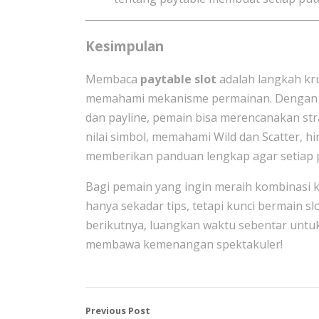
Kesimpulan
Membaca
paytable slot
adalah langkah kr
memahami mekanisme permainan. Dengan m
dan payline, pemain bisa merencanakan stra
nilai simbol, memahami Wild dan Scatter,
memberikan panduan lengkap agar setiap pu
Bagi pemain yang ingin meraih kombinasi
hanya sekadar tips, tetapi kunci bermain 
berikutnya, luangkan waktu sebentar untu
membawa kemenangan spektakuler!
Previous Post