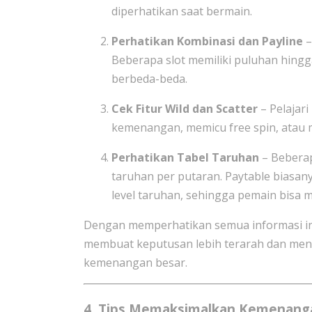
diperhatikan saat bermain.
Perhatikan Kombinasi dan Payline
–
Beberapa slot memiliki puluhan hingg
berbeda-beda.
Cek Fitur Wild dan Scatter
– Pelajar
kemenangan, memicu free spin, atau
Perhatikan Tabel Taruhan
– Bebera
taruhan per putaran. Paytable biasa
level taruhan, sehingga pemain bisa m
Dengan memperhatikan semua informasi ini,
membuat keputusan lebih terarah dan me
kemenangan besar.
4. Tips Memaksimalkan Kemenang