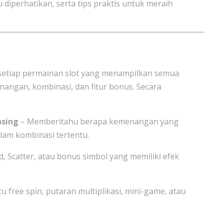
u diperhatikan, serta tips praktis untuk meraih
 setiap permainan slot yang menampilkan semua
enangan, kombinasi, dan fitur bonus. Secara
asing
– Memberitahu berapa kemenangan yang
alam kombinasi tertentu.
, Scatter, atau bonus simbol yang memiliki efek
 free spin, putaran multiplikasi, mini-game, atau