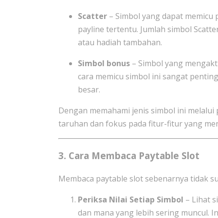
Scatter
– Simbol yang dapat memicu p
payline tertentu. Jumlah simbol Scat
atau hadiah tambahan.
Simbol bonus
– Simbol yang mengakti
cara memicu simbol ini sangat penti
besar.
Dengan memahami jenis simbol ini melalui 
taruhan dan fokus pada fitur-fitur yang 
3. Cara Membaca Paytable Slot
Membaca paytable slot sebenarnya tidak sul
Periksa Nilai Setiap Simbol
– Lihat 
dan mana yang lebih sering muncul. 