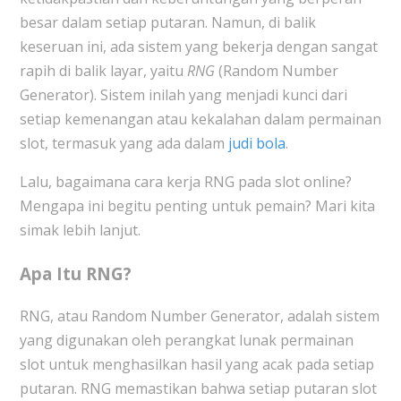
besar dalam setiap putaran. Namun, di balik
keseruan ini, ada sistem yang bekerja dengan sangat
rapih di balik layar, yaitu
RNG
(Random Number
Generator). Sistem inilah yang menjadi kunci dari
setiap kemenangan atau kekalahan dalam permainan
slot, termasuk yang ada dalam
judi bola
.
Lalu, bagaimana cara kerja RNG pada slot online?
Mengapa ini begitu penting untuk pemain? Mari kita
simak lebih lanjut.
Apa Itu RNG?
RNG, atau Random Number Generator, adalah sistem
yang digunakan oleh perangkat lunak permainan
slot untuk menghasilkan hasil yang acak pada setiap
putaran. RNG memastikan bahwa setiap putaran slot