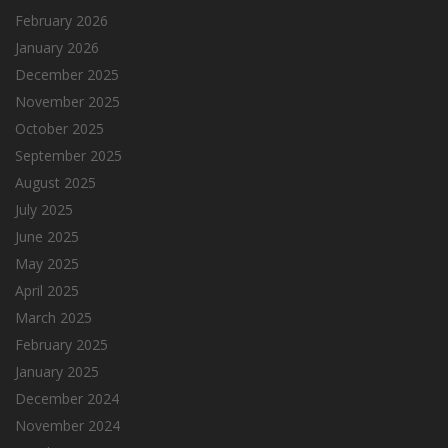
February 2026
January 2026
December 2025
November 2025
October 2025
September 2025
August 2025
July 2025
June 2025
May 2025
April 2025
March 2025
February 2025
January 2025
December 2024
November 2024