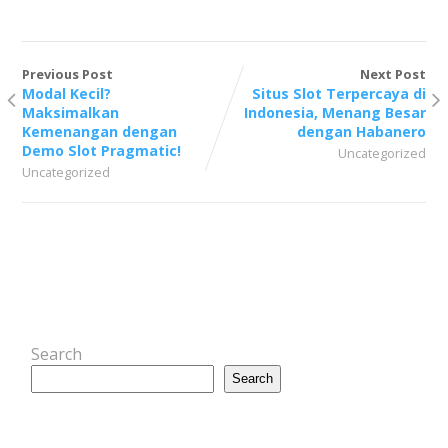
Previous Post
Next Post
Modal Kecil?
Situs Slot Terpercaya di
Maksimalkan
Indonesia, Menang Besar
Kemenangan dengan
dengan Habanero
Demo Slot Pragmatic!
Uncategorized
Uncategorized
Search
Search